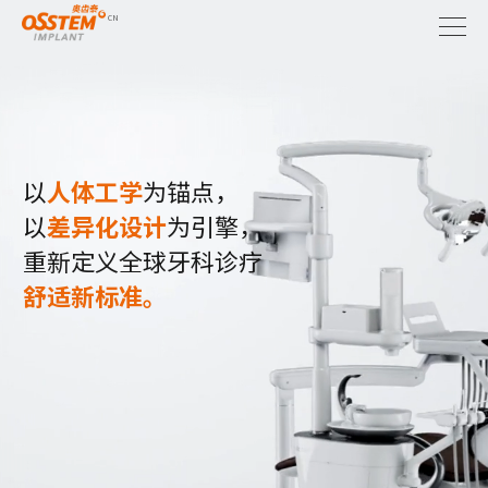
全球前列牙科品牌 —奥齿泰种植体
全球前列牙科品牌 —奥齿泰种植体
全球前列牙科品牌 —奥齿泰种植体
全球前列牙科品牌 —奥齿泰种植体
全球前列牙科品牌 —奥齿泰种植体
随着不断的研发、创新和挑战，已跃升为具有全球性牙科综合解决
随着不断的研发、创新和挑战，已跃升为具有全球性牙科综合解决
随着不断的研发、创新和挑战，已跃升为具有全球性牙科综合解决
随着不断的研发、创新和挑战，已跃升为具有全球性牙科综合解决
随着不断的研发、创新和挑战，已跃升为具有全球性牙科综合解决
方案的企业
方案的企业
方案的企业
方案的企业
方案的企业
以
人体工学
为锚点，
1997 ~ 2004
2005 ~ 2009
2010 ~ 2014
2015 ~ 2019
1997 ~ 2004
1997 ~ 2004
1997 ~ 2004
1997 ~ 2004
2005 ~ 2009
2005 ~ 2009
2005 ~ 2009
2005 ~ 2009
2010 ~ 2014
2010 ~ 2014
2010 ~ 2014
2010 ~ 2014
2015 ~ 2019
2015 ~ 2019
2015 ~ 2019
2015 ~ 2019
以
差异化设计
为引擎，
2020 ~ PRESENT
2020 ~ PRESENT
2020 ~ PRESENT
2020 ~ PRESENT
2020 ~ PRESENT
重新定义全球牙科诊疗
1997
2005
2010
2015
2020
开发并推出 “医保申请软件 (Doobunae)”
设立中国台湾 (台北), 德国 (波恩) 子公司
推出CAS工具盒
出口额达5千万美元
荣获“SOI韩国技术大奖-国务总理奖”
舒适新标准。
创立D&D系统
推出TSIII_SA种植体
创新型医疗器械企业认证（保健福祉部）
2006
2016
奥齿泰种植体公司更名
收购Cardiotec公司并将公司名称变更为奥齿泰
总部和中央研究所搬迁至首尔麻谷产业园区
1999
2011
获得国际标准化机构质量管理系统认证 (ISO9001)
完成第一批海外子公司设立 (12个国家和地区)
种植体研究所ATC入选产业通商资源部“优秀技术研究
Cardiotec
设立牙科综合网站“DENALL”
中心”
收购Hubit公司
2000
2007
开发并推出“牙科综合管理软件 (Hanaro)”
韩国科斯达克股票上市交易,在贸易日荣获“1千万美元
2021
牙科种植体系统被知识经济部选为“当前世界一流产
推出OneGuide系统（计算机导板手术系统）
发布新型TV广告活动
出口塔”
品”
连续5年种植体销售量排名全球领先（2017年~2021
2001
创办种植培训机构OIC研究及教育中心
2017
推出牙科CT（T1）和全景机（P2）
年）
2008
成立骨科学研究所
2012
荣获“3千万美元出口塔”
完成第二批海外子公司设立（13个国家和地区）
2002
设立欧洲法人，在28个国家运营32个海外子公司
创立种植体研究所
在美国生产并推出HIOSSEN种植体 (USA)