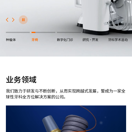
创立奥齿泰医疗器械研究所
成立奥齿泰装修公司
获得美国FDA认证
2018
推出正畸专业程序 (V-ceph)
喜获1亿美元出口额荣誉
推出牙科线上商城（denall.com）
推出升级版K5牙椅，荣获韩国好设计奖
成立口腔机构装修研究所
2003
创立信息中心研究所
荣获总统奖
2013
推出K3牙椅
2019
荣获产业部长表彰—世界一流产品生产企业
成立中国盐城生产公司
2014
推出奥齿泰合成骨(Q-Oss,Q-Oss+), 印模材（HyFlex）
2022
K5牙椅获得2022年iF设计大奖
种植体
牙椅
数字化门诊
研究·开发
牙科学术活动
业务领域
我们致力于研发与不断创新，从而实现跨越式发展，誓成为一家全
球性牙科全方位解决方案的公司。