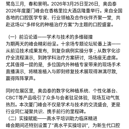
鹭岛三月，春和景明。2026年3月25日至26日，奥齿泰
2026年度厦门峰会在香格里拉大酒店隆重举行。来自全国
各地的口腔医学专家、行业领袖及合作伙伴齐聚一堂，共
赴这场以“多样化的种植治疗方案”为主题的口腔盛宴。
（一）前沿论道——学术与技术的多维碰撞
为期两天的峰会精彩纷呈。十余场专题论坛轮番上演——
从前沿技术成果发布，到复杂病例实操分享；从数字化诊
疗全流程演示，到跨学科治疗方案研讨，场场座无虚席。
尤其值得一提的是，多位国内外种植专家带来的现场手术
直播演示，将精准植入与即刻修复技术展现得淋漓尽致，
赢得阵阵掌声。
同时在展区里，奥齿泰的数字化种植系统、个性化基台、
CBCT等产品吸引了众多与会者驻足体验，现场互动气氛
热烈。本次厦门峰会不仅是学术与技术的交流盛会，更是
行业同仁凝聚共识、携手前行的里程碑。
（二）实操赋能——高水平培训助力临床精进
峰会期间还特别设置了“高水平实操培训”，为新生代口腔