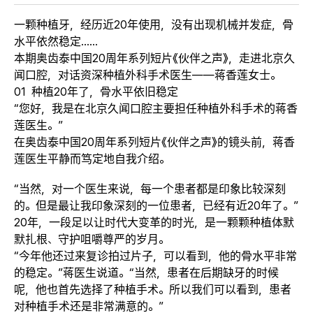
一颗种植牙，经历近20年使用，没有出现
机械并发症
，骨
水平依然稳定……
本期奥齿泰中国20周年系列短片《伙伴之声》，
走进北京久
闻口腔，对话资深种植外科手术医生——蒋香莲女士。
01
种植20年了，骨水平依旧稳定
“您好，我是在北京久闻口腔主要担任种植外科手术的蒋香
莲医生。”
在奥齿泰中国20周年系列短片《伙伴之声》的镜头前，蒋香
莲医生平静而笃定地自我介绍。
“当然，对一个医生来说，每一个患者都是印象比较深刻
的。
但是最让我印象深刻的一位患者，已经有近20年了。
”
20年，一段足以让时代大变革的时光，是一颗颗种植体默
默扎根、守护咀嚼尊严的岁月。
“今年他还过来复诊拍过片子，可以看到，他的骨水平非常
的稳定。”蒋医生说道。
“当然，患者在后期缺牙的时候
呢，他也首先选择了种植手术。所以我们可以看到，患者
对种植手术还是非常满意的。”