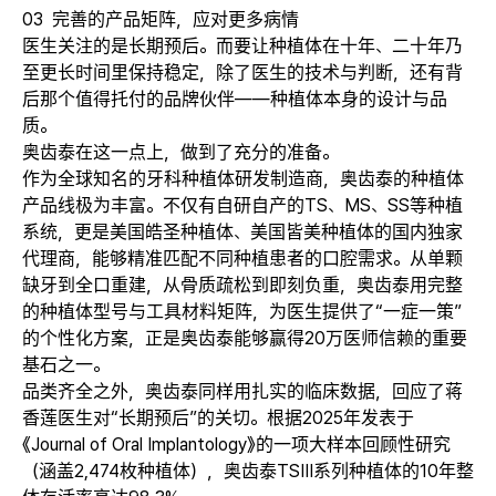
03
完善的产品矩阵，应对更多病情
医生关注的是长期预后。而要让种植体在十年、二十年乃
至更长时间里保持稳定，除了医生的技术与判断，还有背
后那个值得托付的品牌伙伴——
种植体本身的设计与品
质。
奥齿泰
在这一点上，做到了充分的准备。
作为全球知名的
牙科种植体
研发制造商，奥齿泰的种植体
产品线极为丰富。
不仅有自研自产的TS、MS、SS等种植
系统，更是美国皓圣种植体、美国
皆美种植体
的国内独家
代理商，能够精准匹配不同种植患者的口腔需求。
从单颗
缺牙到全口重建，从骨质疏松到即刻负重，奥齿泰用完整
的种植体型号与工具材料矩阵，为医生提供了“一症一策”
的个性化方案，正是奥齿泰能够赢得20万医师信赖的重要
基石之一。
品类齐全之外，奥齿泰同样用扎实的临床数据，回应了蒋
香莲医生对“长期预后”的关切。
根据2025年发表于
《Journal of Oral Implantology》的一项大样本回顾性研究
（涵盖2,474枚种植体），奥齿泰TSIII系列种植体的10年整